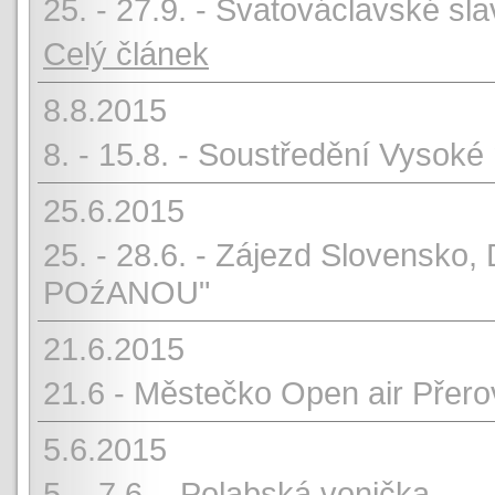
25. - 27.9. - Svatováclavské sla
Celý článek
8.8.2015
8. - 15.8. - Soustředění Vysoké
25.6.2015
25. - 28.6. - Zájezd Slovensko, 
POźANOU"
21.6.2015
21.6 - Městečko Open air Přer
5.6.2015
5. - 7.6. - Polabská vonička