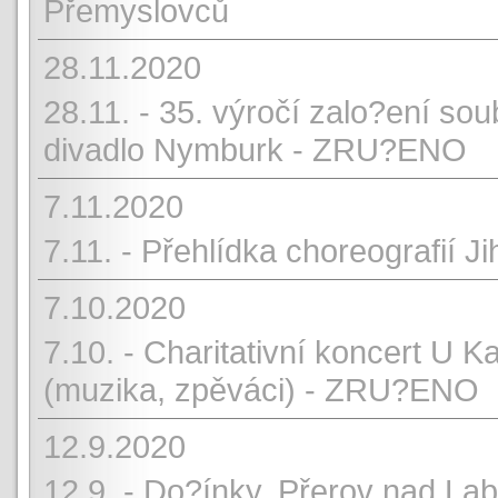
Přemyslovců
28.11.2020
28.11. - 35. výročí zalo?ení s
divadlo Nymburk - ZRU?ENO
7.11.2020
7.11. - Přehlídka choreografií
7.10.2020
7.10. - Charitativní koncert U 
(muzika, zpěváci) - ZRU?ENO
12.9.2020
12.9. - Do?ínky, Přerov nad La