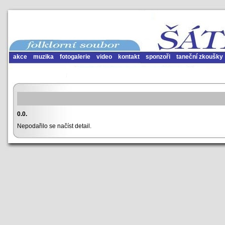
akce
muzika
fotogalerie
video
kontakt
sponzoři
taneční zkoušky
0.0.
Nepodařilo se načíst detail.