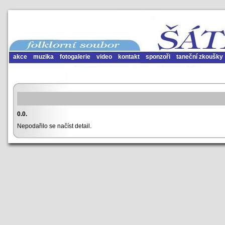
akce
muzika
fotogalerie
video
kontakt
sponzoři
taneční zkoušky
0.0.
Nepodařilo se načíst detail.