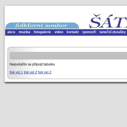
akce
muzika
fotogalerie
video
kontakt
sponzoři
taneční zkoušky
Nepodařilo se připojit tabulku
tisk vel.1
tisk vel.2
tisk vel.3