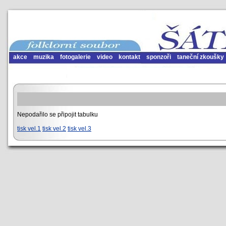
akce
muzika
fotogalerie
video
kontakt
sponzoři
taneční zkoušky
Nepodařilo se připojit tabulku
tisk vel.1
tisk vel.2
tisk vel.3