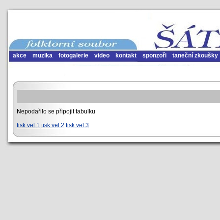
akce
muzika
fotogalerie
video
kontakt
sponzoři
taneční zkoušky
Nepodařilo se připojit tabulku
tisk vel.1
tisk vel.2
tisk vel.3