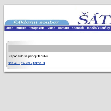
akce
muzika
fotogalerie
video
kontakt
sponzoři
taneční zkoušky
Nepodařilo se připojit tabulku
tisk vel.1
tisk vel.2
tisk vel.3